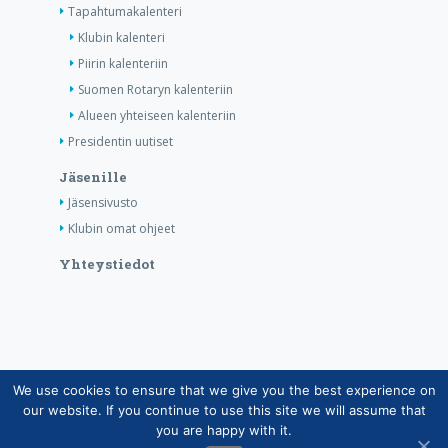
Tapahtumakalenteri
Klubin kalenteri
Piirin kalenteriin
Suomen Rotaryn kalenteriin
Alueen yhteiseen kalenteriin
Presidentin uutiset
Jäsenille
Jäsensivusto
Klubin omat ohjeet
Yhteystiedot
We use cookies to ensure that we give you the best experience on
Copyright © Suomen Rotarypalvelu ry 2026 |
our website. If you continue to use this site we will assume that
Jäsentietojärjestelmän tietosuojaseloste
|
Henkilötietojen
you are happy with it.
käsittely Rotarytoiminnassa