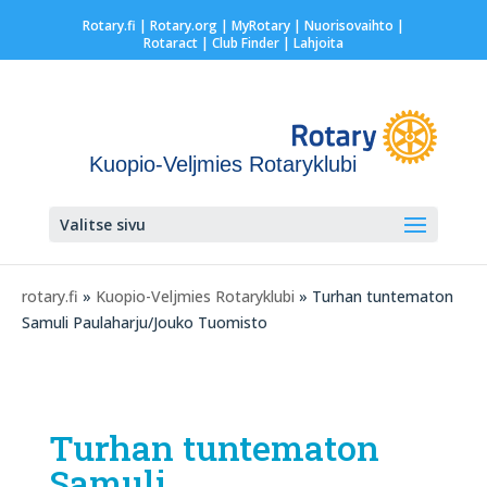
Rotary.fi
|
Rotary.org
|
MyRotary |
Nuorisovaihto
|
Rotaract
| Club Finder
| Lahjoita
Kuopio-Veljmies Rotaryklubi
Valitse sivu
rotary.fi
»
Kuopio-Veljmies Rotaryklubi
» Turhan tuntematon
Samuli Paulaharju/Jouko Tuomisto
Turhan tuntematon
Samuli