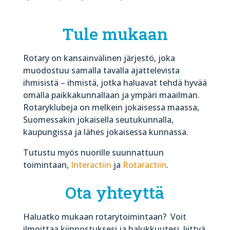
Tule mukaan
Rotary on kansainvälinen järjestö, joka
muodostuu samalla tavalla ajattelevista
ihmisistä – ihmistä, jotka haluavat tehdä hyvää
omalla paikkakunnallaan ja ympäri maailman.
Rotaryklubeja on melkein jokaisessa maassa,
Suomessakin jokaisella seutukunnalla,
kaupungissa ja lähes jokaisessa kunnassa.
Tutustu myös nuorille suunnattuun
toimintaan,
Interactiin
ja
Rotaractiin
.
Ota yhteyttä
Haluatko mukaan rotarytoimintaan? Voit
ilmoittaa kiinnostuksesi ja halukkuutesi liittyä