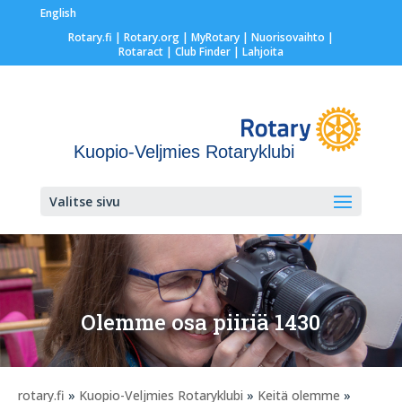
English
Rotary.fi
|
Rotary.org
|
MyRotary |
Nuorisovaihto
|
Rotaract
| Club Finder
| Lahjoita
Kuopio-Veljmies Rotaryklubi
Valitse sivu
Olemme osa piiriä 1430
rotary.fi
»
Kuopio-Veljmies Rotaryklubi
»
Keitä olemme
»