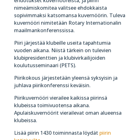
ehdotukset kuvernööreistä, ja piirin
nimeämiskomitea valitsee ehdokkaista
sopivimmaksi katsomansa kuvernöörin. Tuleva
kuvernööri nimitetään Rotary Internationalin
maailmankonferenssissa.
Piiri järjestää klubeille useita tapahtumia
vuoden aikana. Niistä tärkein on tulevien
klubipresidenttien ja klubivirkailijoiden
koulutusseminaari (PETS).
Piirikokous järjestetään yleensä syksyisin ja
juhlava piirikonferenssi keväisin.
Piirikuvernööri vierailee kaikissa piirinsä
klubeissa toimivuotensa aikana.
Apulaiskuvernöörit vierailevat oman alueensa
klubeissa.
Lisää piirin 1430 toiminnasta löydät
piirin