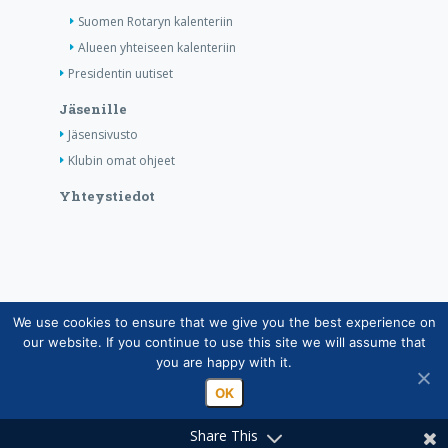
Suomen Rotaryn kalenteriin
Alueen yhteiseen kalenteriin
Presidentin uutiset
Jäsenille
Jäsensivusto
Klubin omat ohjeet
Yhteystiedot
We use cookies to ensure that we give you the best experience on
Copyright © Suomen Rotarypalvelu ry 2026 |
our website. If you continue to use this site we will assume that
Jäsentietojärjestelmän tietosuojaseloste
|
Henkilötietojen
you are happy with it.
käsittely Rotarytoiminnassa
OK
Share This