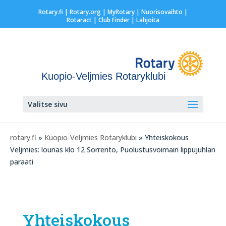
Rotary.fi
|
Rotary.org
|
MyRotary |
Nuorisovaihto
|
Rotaract
| Club Finder
| Lahjoita
Kuopio-Veljmies Rotaryklubi
Valitse sivu
rotary.fi
»
Kuopio-Veljmies Rotaryklubi
» Yhteiskokous
Veljmies: lounas klo 12 Sorrento, Puolustusvoimain lippujuhlan
paraati
Yhteiskokous