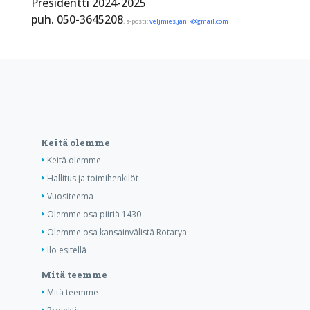
Presidentti 2024-2025
puh. 050-3645208
, s-posti:
veljmies.janik@gmail.com
Keitä olemme
Keitä olemme
Hallitus ja toimihenkilöt
Vuositeema
Olemme osa piiriä 1430
Olemme osa kansainvälistä Rotarya
Ilo esitellä
Mitä teemme
Mitä teemme