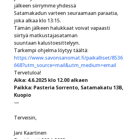
jälkeen siirrymme yhdessä
Satamakadun varteen seuraamaan paraatia,
joka alkaa klo 13:15.
Tämän jälkeen halukkaat voivat vapaasti
siirtyä matkustajasataman
suuntaan kalustoesittelyyn.
Tarkempi ohjelma löytyy täältä:
https://www.savonsanomat.fi/paikalliset/8536
668?utm_source=mail&utm_medium=email
Tervetuloa!
Aika: 4.6.2025 klo 12.00 alkaen
Paikka: Pasteria Sorrento, Satamakatu 13B,
Kuopio
—
Terveisin,
Jani Kaartinen